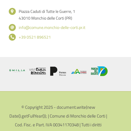
Piazza Caduti di Tutte le Guerre, 1
43010 Monchio delle Corti (PR)
info@comune.monchio-delle-corti.pr.it
+39 0521 896521
© Copyright 2025 - document.write(new
Date().getFullYear()); | Comune di Monchio delle Corti |
Cod. Fisc. e Part. IVA 00341170348 | Tutti i diritti