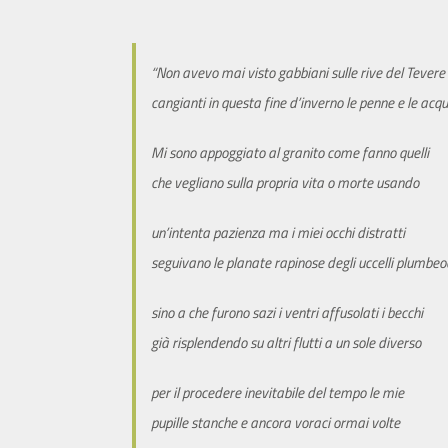
“Non avevo mai visto gabbiani sulle rive del Tevere
cangianti in questa fine d’inverno le penne e le acqu
Mi sono appoggiato al granito come fanno quelli
che vegliano sulla propria vita o morte usando
un’intenta pazienza ma i miei occhi distratti
seguivano le planate rapinose degli uccelli plumbe
sino a che furono sazi i ventri affusolati i becchi
già risplendendo su altri flutti a un sole diverso
per il procedere inevitabile del tempo le mie
pupille stanche e ancora voraci ormai volte