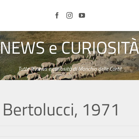
NEWS e CURIOSIT
LE
CORTI
E IL
TERRITORIO
ORGANIZZA
LA TUA
VISITA
Tutte le news e curiosità di Monchio delle Corti!
SERVIZI
CURIOSITÀ
NEWS
io Bertolucci, 1971
VIDEO
EVENTI