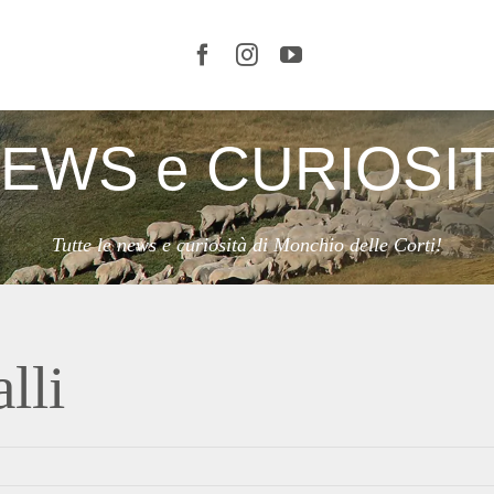
LE
CORTI
E IL
TERRITORIO
EWS e CURIOSI
ORGANIZZA
LA TUA
VISITA
Tutte le news e curiosità di Monchio delle Corti!
SERVIZI
CURIOSITÀ
NEWS
lli
VIDEO
EVENTI