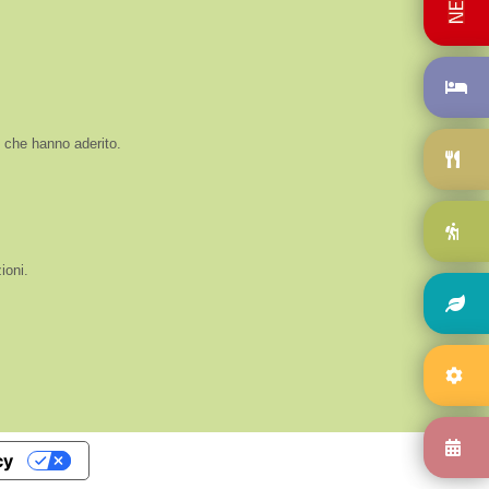
i che hanno aderito.
ioni.
cy