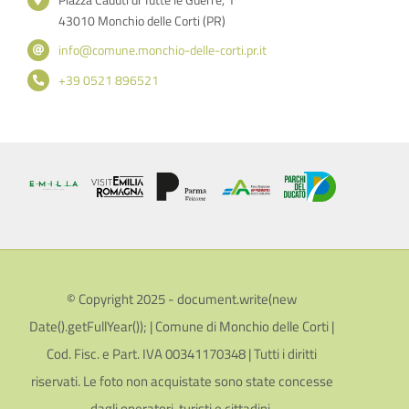
43010 Monchio delle Corti (PR)
info@comune.monchio-delle-corti.pr.it
+39 0521 896521
© Copyright 2025 - document.write(new
Date().getFullYear()); | Comune di Monchio delle Corti |
Cod. Fisc. e Part. IVA 00341170348 | Tutti i diritti
riservati. Le foto non acquistate sono state concesse
dagli operatori, turisti e cittadini.