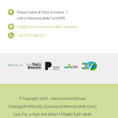
Piazza Caduti di Tutte le Guerre, 1
43010 Monchio delle Corti (PR)
info@comune.monchio-delle-corti.pr.it
+39 0521 896521
© Copyright 2025 - document.write(new
Date().getFullYear()); | Comune di Monchio delle Corti |
Cod. Fisc. e Part. IVA 00341170348 | Tutti i diritti