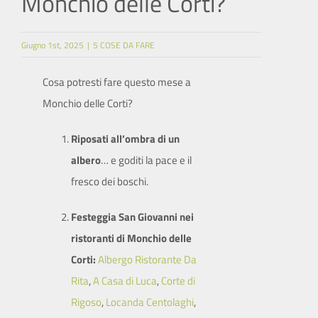
Monchio delle Corti?
SITO ISTITUZIONALE
Giugno 1st, 2025
|
5 COSE DA FARE
Cosa potresti fare questo mese a
Monchio delle Corti?
Riposati all’ombra di un
albero
… e goditi la pace e il
fresco dei boschi.
Festeggia San Giovanni nei
ristoranti di Monchio delle
Corti:
Albergo Ristorante Da
Rita
,
A Casa di Luca
,
Corte di
Rigoso
,
Locanda Centolaghi
,