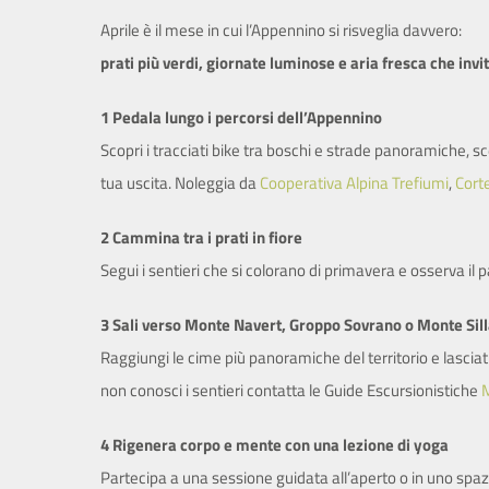
Aprile è il mese in cui l’Appennino si risveglia davvero:
prati più verdi, giornate luminose e aria fresca che in
1 Pedala lungo i percorsi dell’Appennino
Scopri i tracciati bike tra boschi e strade panoramiche, sceg
tua uscita. Noleggia da
Cooperativa Alpina Trefiumi
,
Cort
2 Cammina tra i prati in fiore
Segui i sentieri che si colorano di primavera e osserva il
3 Sali verso Monte Navert, Groppo Sovrano o Monte Sil
Raggiungi le cime più panoramiche del territorio e lasciat
non conosci i sentieri contatta le Guide Escursionistiche
M
4 Rigenera corpo e mente con una lezione di yoga
Partecipa a una sessione guidata all’aperto o in uno spa