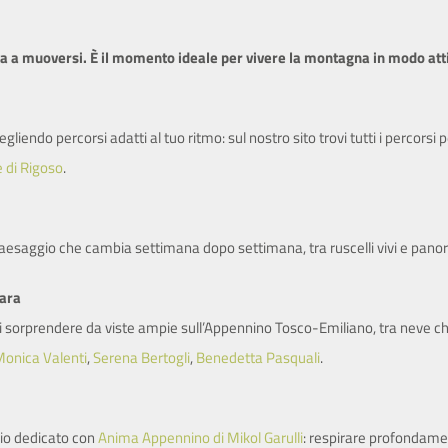
SITO ISTITUZIONALE
vita a muoversi. È il momento ideale per vivere la montagna in modo att
liendo percorsi adatti al tuo ritmo: sul nostro sito trovi tutti i percorsi p
e di Rigoso
.
 paesaggio che cambia settimana dopo settimana, tra ruscelli vivi e panor
lara
i sorprendere da viste ampie sull’Appennino Tosco-Emiliano, tra neve che s
onica Valenti
,
Serena Bertogli
,
Benedetta Pasquali
.
zio dedicato con
Anima Appennino di Mikol Garulli
: respirare profondame