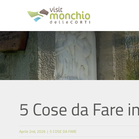
Salta
al
contenuto
5 Cose da Fare in
Aprile 2nd, 2026
|
5 COSE DA FARE