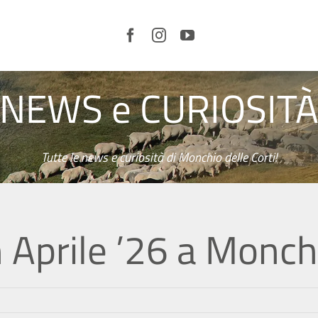
NEWS e CURIOSIT
LE
CORTI
E IL
TERRITORIO
ORGANIZZA
LA TUA
VISITA
Tutte le news e curiosità di Monchio delle Corti!
SERVIZI
CURIOSITÀ
NEWS
 Aprile ’26 a Monchi
VIDEO
EVENTI