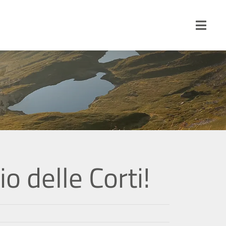
Toggl
Navig
À
o delle Corti!