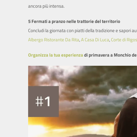
ancora più intensa.
5 Fermati a pranzo nelle trattorie del territorio
Concludi la giornata con piatti della tradizione e sapori
Albergo Ristorante Da Rita
,
A Casa Di Luca
,
Corte di Rigo
Organizza la tua esperienza
di primavera a Monchio del