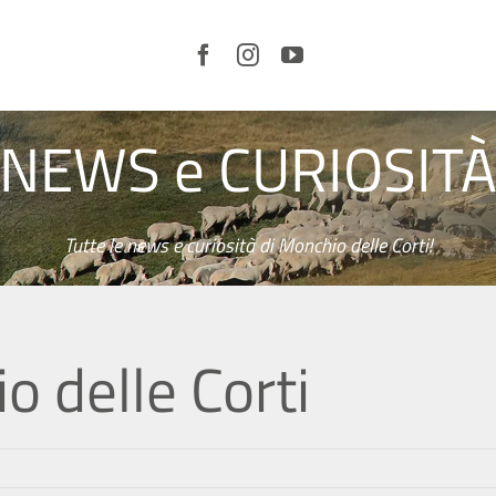
NEWS e CURIOSIT
LE
CORTI
E IL
TERRITORIO
ORGANIZZA
LA TUA
VISITA
Tutte le news e curiosità di Monchio delle Corti!
SERVIZI
CURIOSITÀ
NEWS
o delle Corti
VIDEO
EVENTI