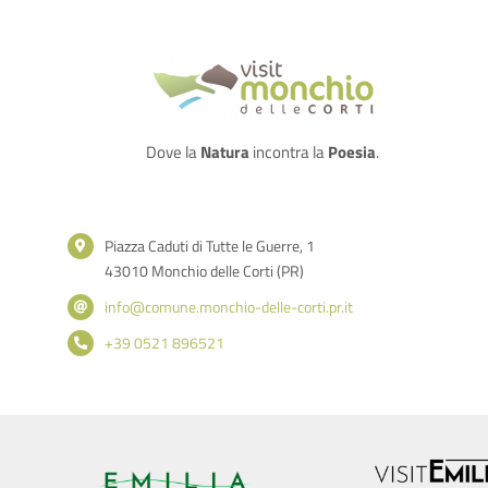
Dove la
Natura
incontra la
Poesia
.
Piazza Caduti di Tutte le Guerre, 1
43010 Monchio delle Corti (PR)
info@comune.monchio-delle-corti.pr.it
+39 0521 896521