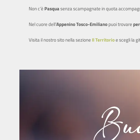
Non c’è
Pasqua
senza scampagnate in quota accompagn
Nel cuore dell’
Appenino Tosco-Emiliano
puoi trovare
per
Visita il nostro sito nella sezione
Il Territorio
e scegli la g