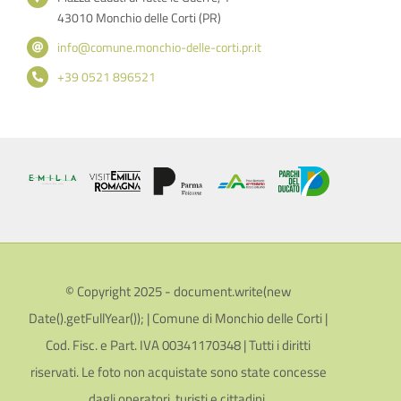
43010 Monchio delle Corti (PR)
info@comune.monchio-delle-corti.pr.it
+39 0521 896521
© Copyright 2025 - document.write(new
Date().getFullYear()); | Comune di Monchio delle Corti |
Cod. Fisc. e Part. IVA 00341170348 | Tutti i diritti
riservati. Le foto non acquistate sono state concesse
dagli operatori, turisti e cittadini.