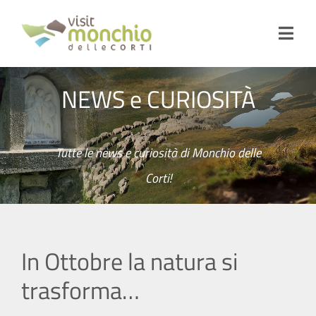
Salta
al
Toggl
contenuto
Navig
LE
CORTI
E IL
TERRITORIO
NEWS e CURIOSITÀ
ORGANIZZA
LA TUA
VISITA
Tutte le news e curiosità di Monchio delle
SERVIZI
Corti!
CURIOSITÀ
NEWS
In Ottobre la natura si
VIDEO
trasforma…
EVENTI