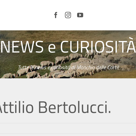
NEWS e CURIOSIT
LE
CORTI
E IL
TERRITORIO
ORGANIZZA
LA TUA
VISITA
Tutte le news e curiosità di Monchio delle Corti!
SERVIZI
CURIOSITÀ
NEWS
tilio Bertolucci.
VIDEO
EVENTI