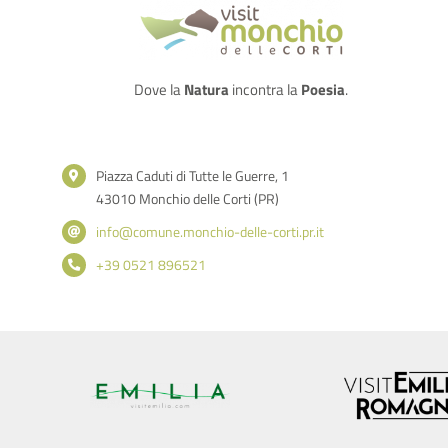
Dove la
Natura
incontra la
Poesia
.
Piazza Caduti di Tutte le Guerre, 1
43010 Monchio delle Corti (PR)
info@comune.monchio-delle-corti.pr.it
+39 0521 896521