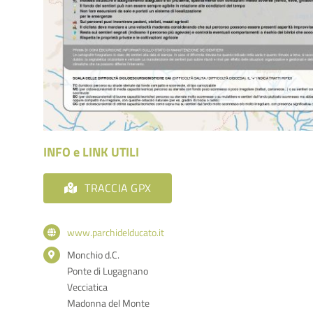
INFO e LINK UTILI
TRACCIA GPX
www.parchidelducato.it
Monchio d.C.
Ponte di Lugagnano
Vecciatica
Madonna del Monte