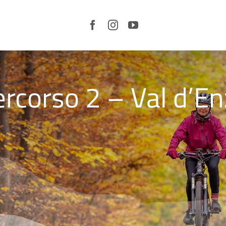
LE
CORTI
E IL
TERRITORIO
rcorso 2 – Val d’E
ORGANIZZA
LA TUA
VISITA
SERVIZI
CURIOSITÀ
NEWS
VIDEO
EVENTI