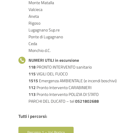
Monte Matalla
Valcieca
Aneta
Rigoso
Lugagnano Sup.re
Ponte di Lugagnano
Ceda
Monchio d.C.
NUMERI UTILI in escursione
118
PRONTO INTERVENTO sanitario
115
VIGILI DEL FUOCO
1515
Emergenza AMBIENTALE (e incendi boschivi)
112
Pronto Intervento CARABINIERI
113
Pronto Intervento POLIZIA DI STATO
PARCHI DEL DUCATO – tel
0521802688
Tutti i percorsi:
Percorso 1 – Val Bratica