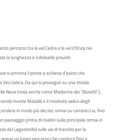
to percorso tra la val Cedra e la val d’Enza nei
la lunghezza e il dislivello previsti.
ve si ammira il ponte a schiena d’asino che
o a Vecciatica. Da qui si prosegue su una strada
 della Neve (nota anche come Madonna dei “Basetti”),
perando monte Matallà e il modesto valico degli
 scendere in modo più deciso, ormai su carrareccia, fino
un passaggio prima di risalire sulla principale ormai in
 del Lagastrello) sulle vie di transito per la
e si segue un lungo percorso che conduce fino a