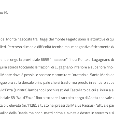
ro: 9%
el Monte nascosta tra i faggi del monte Fageto sono le attrattive di ques
ieri. Percorso di media difficoltà tecnica ma impegnativo fisicamente data 
scende lungo la provinciale 665R “massese” fino a Ponte di Lugagnano do
nquilla strada toccando le frazioni di Lugagnano inferiore e superiore fin
del Monte dove è possibile sostare e ammirare l’oratorio di Santa Maria
segue ora sulla dorsale principale che si trasforma presto in sentiero su
d’Enza (sinistra) lambendo i pochi resti del Castellaro da cui si inizia a
inciale 68 “Val d’Enza” fino a toccare il raccolto borgo di Aneta che vale 
più elevata (m.1128), situato nei pressi del Malus Passus (l’attuale passo
il valico della Bastia ma pochi metri prima si svolta a destra in sterrato 