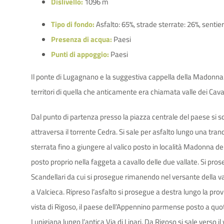
Dislivello:
1096 m
Tipo di fondo:
Asfalto: 65%, strade sterrate: 26%, sentie
Presenza di acqua:
Paesi
Punti di appoggio:
Paesi
Il ponte di Lugagnano e la suggestiva cappella della Madonna d
territori di quella che anticamente era chiamata valle dei Caval
Dal punto di partenza presso la piazza centrale del paese si 
attraversa il torrente Cedra. Si sale per asfalto lungo una tra
sterrata fino a giungere al valico posto in località Madonna 
posto proprio nella faggeta a cavallo delle due vallate. Si pro
Scandellari da cui si prosegue rimanendo nel versante della val 
a Valcieca. Ripreso l’asfalto si prosegue a destra lungo la prov
vista di Rigoso, il paese dell’Appennino parmense posto a quota 
Lunigiana lungo l’antica Via di Linari. Da Rigoso si sale verso 