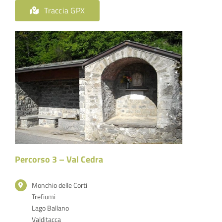
Traccia GPX
Percorso 3 – Val Cedra
Monchio delle Corti
Trefiumi
Lago Ballano
Valditacca