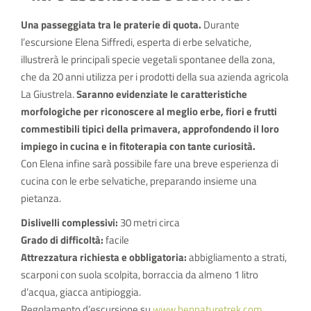
Una passeggiata tra le praterie di quota.
Durante
l’escursione Elena Siffredi, esperta di erbe selvatiche,
illustrerà le principali specie vegetali spontanee della zona,
che da 20 anni utilizza per i prodotti della sua azienda agricola
La Giustrela.
Saranno evidenziate le caratteristiche
morfologiche per riconoscere al meglio erbe, fiori e frutti
commestibili tipici della primavera, approfondendo il loro
impiego in cucina e in fitoterapia con tante curiosità.
Con Elena infine sarà possibile fare una breve esperienza di
cucina con le erbe selvatiche, preparando insieme una
pietanza.
Dislivelli complessivi:
30 metri circa
Grado di difficoltà:
facile
Attrezzatura richiesta e obbligatoria:
abbigliamento a strati,
scarponi con suola scolpita, borraccia da almeno 1 litro
d’acqua, giacca antipioggia.
Regolamento d’escursione su
www.bennaturetrek.com