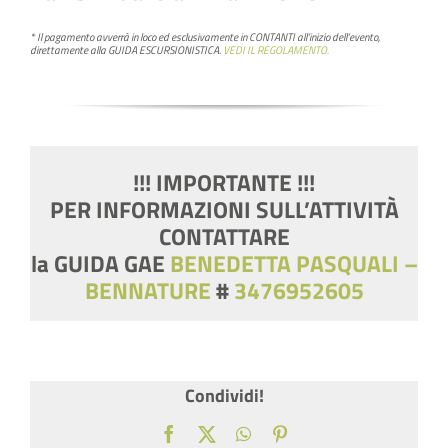
* Il pagamento avverrà in loco ed esclusivamente in
CONTANTI
all’inizio dell’evento,
direttamente alla GUIDA ESCURSIONISTICA.
VEDI IL REGOLAMENTO.
!!! IMPORTANTE !!!
PER INFORMAZIONI SULL’ATTIVITÀ
CONTATTARE
la GUIDA GAE
BENEDETTA PASQUALI –
BENNATURE
#
3476952605
Condividi!
Facebook
X
WhatsApp
Pinterest