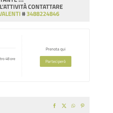
L’ATTIVITÀ CONTATTARE
VALENTI
#
3488224846
Prenota qui
tro 48 ore
Parteciperò
Facebook
X
WhatsApp
Pinterest