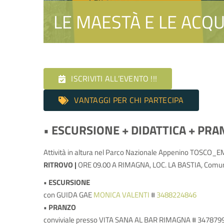
LE MAESTÀ E LE ACQ
ISCRIVITI ALL’EVENTO !!!
VANTAGGI PER CHI PARTECIPA
• ESCURSIONE + DIDATTICA + PRA
Attività in altura
nel Parco Nazionale Appenino TOSCO_E
RITROVO |
ORE 09.00 A RIMAGNA, LOC. LA BASTIA, Comune
• ESCURSIONE
con GUIDA GAE
MONICA VALENTI
#
3488224846
• PRANZO
conviviale presso VITA SANA AL BAR RIMAGNA # 347879