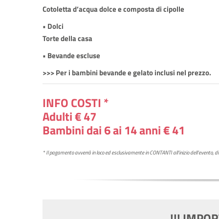
Cotoletta d’acqua dolce e composta di cipolle
• Dolci
Torte della casa
• Bevande escluse
>>> Per i bambini bevande e gelato inclusi nel prezzo.
INFO COSTI *
Adulti € 47
Bambini dai 6 ai 14 anni
€ 41
* Il pagamento avverrà in loco ed esclusivamente in
CONTANTI
all’inizio dell’event
!!! IMPOR