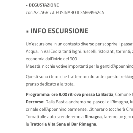
• DEGUSTAZIONE
con AZ. AGR. AL FUSINARO # 3486956244
• INFO ESCURSIONE
Un’escursione in un contesto diverso per scoprire il pass
Acqua, in Val Cedra tanti laghi, ruscelli, ristoranti, torrent
economia dall’inizio del 900.
Maestà, nicchie votive importanti per le genti d’Appennin
Questi sono i temi che tratteremo durante questo trekking
pranzo dedicato alla trota.
Programma: ore 9.00 ritrovo presso La Bastia
, Comune M
Percorso:
Dalla Bastia andremo nei pascoli di Rimagna, lu
crinale dell’Appennino parmense. L’itinerario toccherà Cim
Tornati alle auto scenderemo a
Rimagna
, faremo un giro
la
Trattoria Vita Sana al Bar Rimagna
.