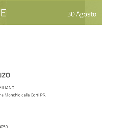
UE
30 Agosto
NZO
MILIANO
 Monchio delle Corti PR.
9059