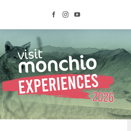
LE
CORTI
E IL
TERRITORIO
ORGANIZZA
LA TUA
VISITA
SERVIZI
CURIOSITÀ
NEWS
VIDEO
EVENTI