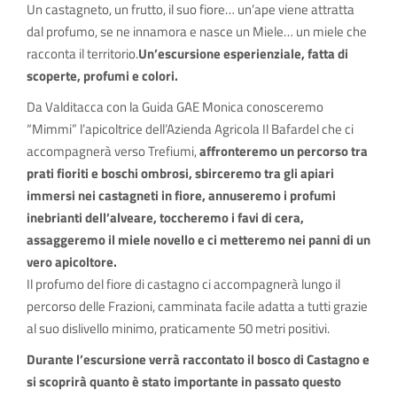
Un castagneto, un frutto, il suo fiore… un’ape viene attratta
dal profumo, se ne innamora e nasce un Miele… un miele che
racconta il territorio.
Un’escursione esperienziale, fatta di
scoperte, profumi e colori.
Da Valditacca con la Guida GAE Monica conosceremo
“Mimmi” l’apicoltrice dell’Azienda Agricola Il Bafardel che ci
accompagnerà verso Trefiumi,
affronteremo un percorso tra
prati fioriti e boschi ombrosi, sbirceremo tra gli apiari
immersi nei castagneti in fiore, annuseremo i profumi
inebrianti dell’alveare, toccheremo i favi di cera,
assaggeremo il miele novello e ci metteremo nei panni di un
vero apicoltore.
Il profumo del fiore di castagno ci accompagnerà lungo il
percorso delle Frazioni, camminata facile adatta a tutti grazie
al suo dislivello minimo, praticamente 50 metri positivi.
Durante l’escursione verrà raccontato il bosco di Castagno e
si scoprirà quanto è stato importante in passato questo