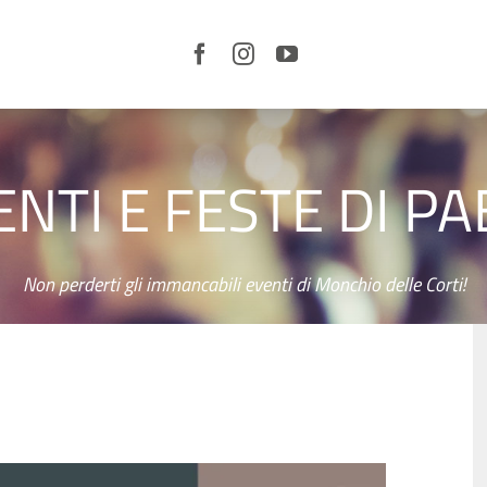
LE
CORTI
E IL
TERRITORIO
ENTI E FESTE DI PA
ORGANIZZA
LA TUA
VISITA
SERVIZI
Non perderti gli immancabili eventi di Monchio delle Corti!
CURIOSITÀ
NEWS
VIDEO
EVENTI