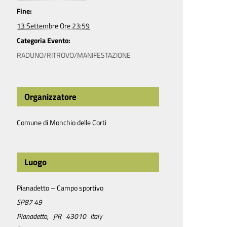
Fine:
13 Settembre Ore 23:59
Categoria Evento:
RADUNO/RITROVO/MANIFESTAZIONE
Organizzatore
Comune di Monchio delle Corti
Luogo
Pianadetto – Campo sportivo
SP87 49
Pianadetto
,
PR
43010
Italy