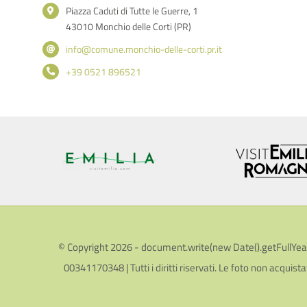
Piazza Caduti di Tutte le Guerre, 1
43010 Monchio delle Corti (PR)
info@comune.monchio-delle-corti.pr.it
+39 0521 896521
© Copyright 2026 - document.write(new Date().getFullYear())
00341170348 | Tutti i diritti riservati. Le foto non acquista