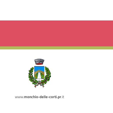
www.
monchio-delle-corti.pr
.it