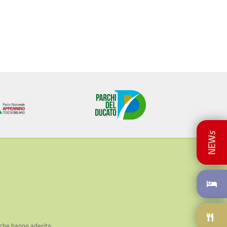
 che hanno aderito.