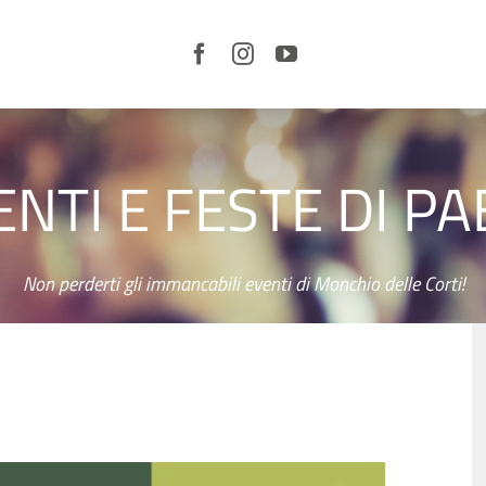
LE
CORTI
E IL
TERRITORIO
ENTI E FESTE DI PA
ORGANIZZA
LA TUA
VISITA
SERVIZI
Non perderti gli immancabili eventi di Monchio delle Corti!
CURIOSITÀ
NEWS
VIDEO
EVENTI