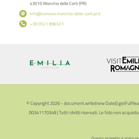
43010 Monchio delle Corti (PR)
info@comune.monchio-delle-corti.pr.it
+39 0521 896521
© Copyright 2026 - document.write(new Date().getFullYear())
00341170348 | Tutti i diritti riservati. Le foto non acquista
Questo progetto è stato rea